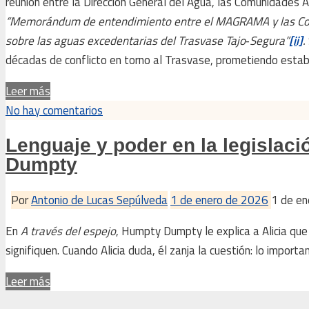
reunión entre la Dirección General del Agua, las Comunidades
“Memorándum de entendimiento entre el MAGRAMA y las Co
sobre las aguas excedentarias del Trasvase Tajo‑Segura”
[ii]
.
décadas de conflicto en torno al Trasvase, prometiendo estabili
Leer más
No hay comentarios
Lenguaje y poder en la legislaci
Dumpty
Por
Antonio de Lucas Sepúlveda
1 de enero de 2026
1 de e
En
A través del espejo
, Humpty Dumpty le explica a Alicia que 
signifiquen. Cuando Alicia duda, él zanja la cuestión: lo importa
Leer más