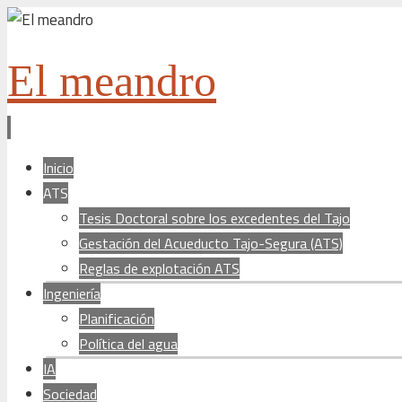
El meandro
Ir
Inicio
al
ATS
contenido
Tesis Doctoral sobre los excedentes del Tajo
Gestación del Acueducto Tajo-Segura (ATS)
Reglas de explotación ATS
Ingeniería
Planificación
Política del agua
IA
Sociedad