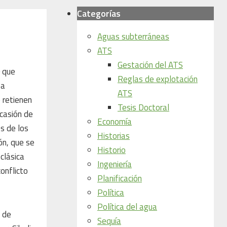
Categorías
Aguas subterráneas
ATS
Gestación del ATS
─ que
Reglas de explotación
ba
ATS
 retienen
Tesis Doctoral
ocasión de
Economía
s de los
Historias
ón, que se
Historio
clásica
Ingeniería
onflicto
Planificación
Política
Política del agua
s de
Sequía