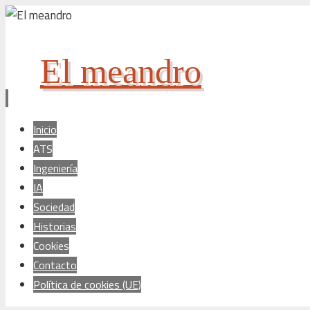
El meandro
Ir
Inicio
al
ATS
contenido
Ingeniería
IA
Sociedad
Historias
Cookies
Contacto
Política de cookies (UE)