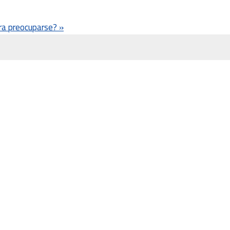
ra preocuparse?
»