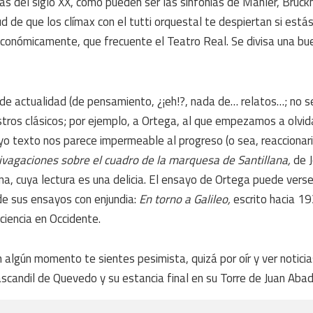
s del siglo XX, como pueden ser las sinfonías de Mahler, Bruckne
ud de que los clímax con el tutti orquestal te despiertan si est
 económicamente, que frecuente el Teatro Real. Se divisa una bu
os de actualidad (de pensamiento, ¿¡eh!?, nada de… relatos…; no 
tros clásicos; por ejemplo, a Ortega, al que empezamos a olvid
yo texto nos parece impermeable al progreso (o sea, reaccionari
ivagaciones sobre el cuadro de la marquesa de Santillana,
de J
ina, cuya lectura es una delicia. El ensayo de Ortega puede vers
de sus ensayos con enjundia:
En
torno a Galileo,
escrito hacia 1
ciencia en Occidente.
 algún momento te sientes pesimista, quizá por oír y ver noticia
scandil de Quevedo y su estancia final en su Torre de Juan Abad