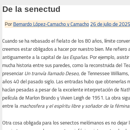
De la senectud
Por
Bernardo López-Camacho y Camacho
26 de julio de 202
Cuando se ha rebasado el fielato de los 80 años, límite conv
creemos estar obligados a hacer por nuestro bien. Me refiero
antiguamente a la capital de
las Españas.
Por ejemplo, asisti
mucha historia entre sus paredes, como la reconstruida del Te
presenciar
Un tranvía llamado Deseo,
de Tennessee Williams, 
años 40 del pasado siglo. Las entradas hubo que obtenerlas m
hacían pesadas a pesar de la excelente interpretación de Natha
película de Marlon Brando y Vivien Leigh de 1951. La obra sigu
entre la
machosfera y el espíritu libre y soñador de la fémina
Otra cosa obligada para los senectos melómanos es no dejar la