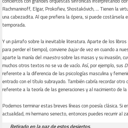
conciertos con grandes orquestas sinfónicas interpretando obra
Rachmaninoff, Elgar, Prokofiev, Shostakóvich, … Tienen la virt
una cabezadita. Al que prefiera la ópera, si puede costársela
temporada.
Y un párrafo sobre la inevitable literatura. Aparte de los libr
para perder el tiempo), conviene
bajar
de vez en cuando a nues
aparte la manía del
maestro
sobre las masas y su invasión, cu
muchos otros textos no se va de vacío. Así, por ejemplo, sus
D
referente a la diferencia de las psicologías masculina y femen
entrado con el título subrayado. También cabría recordar otro 
referente a la teoría de las generaciones y al nacimiento de la 
Podemos terminar estas breves líneas con poesía clásica. Si en
actualidad, mi hermano senecto, entonces puedes recurrir al za
Retirado en la paz de estos desiertos,