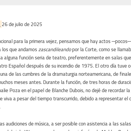
5
26 de julio de 2025
encional para la primera vejez, pensamos que hay actos ─pocos
 a los que andamos
zascandileando
por la Corte, como se llama
r a alguna función seria de teatro, preferentemente en salas que
atro Español después de su incendio de 1975. El otro día tuve 
una de las cumbres de la dramaturgia norteamericana, de finale
uchos meses antes. Durante la función, de tres horas de duraci
lie Poza en el papel de Blanche Dubois, no dejé de recordar la 
e viva a pesar del tiempo transcurrido, debido a representar el c
.
s audiciones de música, a ser posible con asistencia a las sala