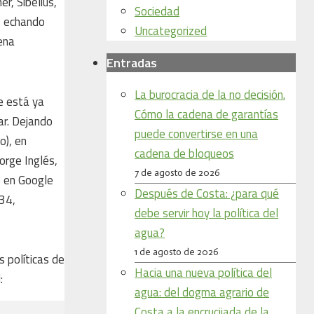
r, Sibelius,
Sociedad
ás echando
Uncategorized
ena
Entradas
La burocracia de la no decisión.
se está ya
Cómo la cadena de garantías
ar. Dejando
puede convertirse en una
o), en
cadena de bloqueos
orge Inglés,
7 de agosto de 2026
e en Google
Después de Costa: ¿para qué
934,
debe servir hoy la política del
agua?
1 de agosto de 2026
s políticas de
Hacia una nueva política del
:
agua: del dogma agrario de
Costa a la encrucijada de la