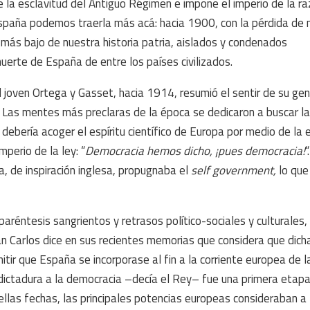
de la esclavitud del Antiguo Régimen e impone el imperio de la r
spaña podemos traerla más acá: hacia 1900, con la pérdida de 
o más bajo de nuestra historia patria, aislados y condenados
uerte de España de entre los países civilizados.
l joven Ortega y Gasset, hacia 1914, resumió el sentir de su ge
. Las mentes más preclaras de la época se dedicaron a buscar la
debería acoger el espíritu científico de Europa por medio de la 
mperio de la ley: “
Democracia hemos dicho, ¡pues democracia!
“
za, de inspiración inglesa, propugnaba el
self government,
lo qu
réntesis sangrientos y retrasos político-sociales y culturales, 
an Carlos dice en sus recientes memorias que considera que dich
itir que España se incorporase al fin a la corriente europea de l
dictadura a la democracia –decía el Rey– fue una primera etap
ellas fechas, las principales potencias europeas consideraban 