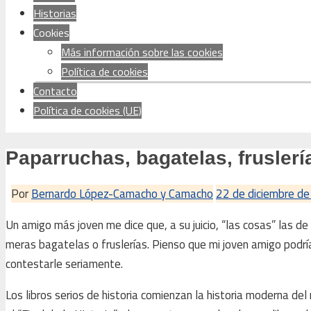
Historias
Cookies
Más información sobre las cookies
Política de cookies
Contacto
Política de cookies (UE)
Paparruchas, bagatelas, fruslerí
Por
Bernardo López-Camacho y Camacho
22 de diciembre d
Un amigo más joven me dice que, a su juicio, “las cosas” las de
meras bagatelas o fruslerías. Pienso que mi joven amigo podrí
contestarle seriamente.
Los libros serios de historia comienzan la historia moderna d