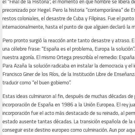
el “Final de la Historia”, el momento en que hombre se libera 
preconizado por Hegel. Pero la historia “contemporánea” de E
restos coloniales, el desastre de Cuba y Filipinas. Fue el punt
internacionalmente, hasta el punto de que alguien declaró la m
Pero pronto surgió la reacción ante tanto desastre y atraso. E
una célebre frase: “España es el problema, Europa la solución”
nuestra agonía. El mismo Ortega prescribía el remedio: España 
Para Azaña la solución radicaba en instalar la democracia y el i
Francisco Giner de los Ríos, de la Institución Libre de Enseñan
traducir como “el buen gobierno”.
Estas ideas culminaron al fin, después de muchas décadas de pa
incorporación de España en 1986 a la Unión Europea. El rey ju
incorporación fue el acto más destacado de su reinado, al perm
estado ausente tantas décadas. La transición española de la 
conseguir este destino europeo como culminación. Aun por aqu