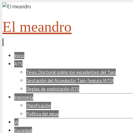
El meandro
Ir
Inicio
al
ATS
contenido
Tesis Doctoral sobre los excedentes del Tajo
Gestación del Acueducto Tajo-Segura (ATS)
Reglas de explotación ATS
Ingeniería
Planificación
Política del agua
IA
Sociedad