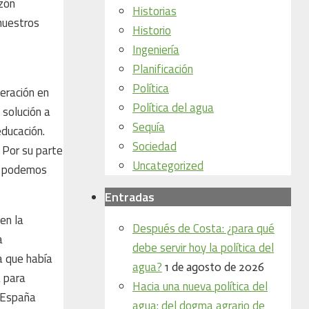
azón
Historias
nuestros
Historio
Ingeniería
Planificación
Política
neración en
Política del agua
 solución a
Sequía
educación.
Sociedad
. Por su parte
Uncategorized
e podemos
Entradas
en la
Después de Costa: ¿para qué
a
debe servir hoy la política del
a que había
agua?
1 de agosto de 2026
a para
Hacia una nueva política del
a España
agua: del dogma agrario de