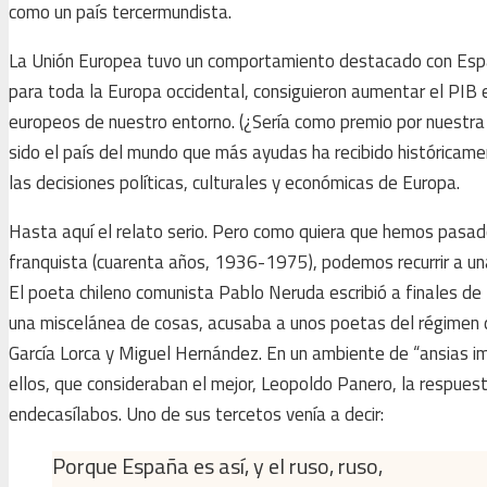
como un país tercermundista.
La Unión Europea tuvo un comportamiento destacado con Espa
para toda la Europa occidental, consiguieron aumentar el PIB 
europeos de nuestro entorno. (¿Sería como premio por nuestra e
sido el país del mundo que más ayudas ha recibido histórica
las decisiones políticas, culturales y económicas de Europa.
Hasta aquí el relato serio. Pero como quiera que hemos pasad
franquista (cuarenta años, 1936-1975), podemos recurrir a una
El poeta chileno comunista Pablo Neruda escribió a finales de 
una miscelánea de cosas, acusaba a unos poetas del régimen de
García Lorca y Miguel Hernández. En un ambiente de “ansias imp
ellos, que consideraban el mejor, Leopoldo Panero, la respue
endecasílabos. Uno de sus tercetos venía a decir:
Porque España es así, y el ruso, ruso,