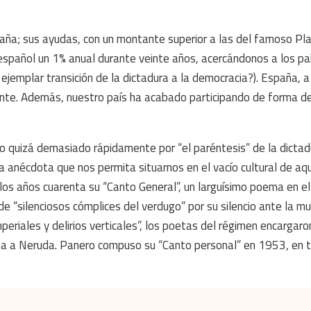
ña; sus ayudas, con un montante superior a las del famoso Pl
español un 1% anual durante veinte años, acercándonos a los pa
jemplar transición de la dictadura a la democracia?). España, a 
mente. Además, nuestro país ha acabado participando de forma 
o quizá demasiado rápidamente por “el paréntesis” de la dictad
 anécdota que nos permita situarnos en el vacío cultural de aqu
los años cuarenta su “Canto General”, un larguísimo poema en el
 “silenciosos cómplices del verdugo” por su silencio ante la m
eriales y delirios verticales”, los poetas del régimen encargaro
sta a Neruda. Panero compuso su “Canto personal” en 1953, en 