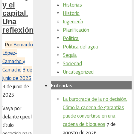
y el
Historias
capital.
Historio
Una
Ingeniería
reflexión
Planificación
Política
Por
Bernardo
Política del agua
López-
Sequía
Camacho y
Sociedad
Camacho
3 de
Uncategorized
junio de 2025
Entradas
3 de junio de
2025
La burocracia de la no decisión.
Cómo la cadena de garantías
Vaya por
puede convertirse en una
delante queel
cadena de bloqueos
7 de
título
agosto de 2026
escogido para