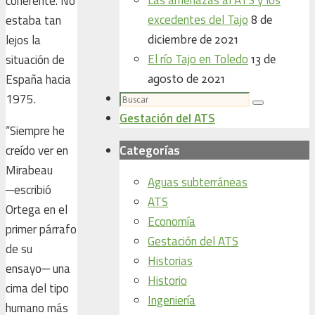
coherente. No
excedentes del Tajo
estaba tan
8 de
lejos la
diciembre de 2021
El río Tajo en Toledo
situación de
13 de
España hacia
agosto de 2021
Buscar:
1975.
Buscar
Gestación del ATS
“Siempre he
Categorías
creído ver en
Mirabeau
Aguas subterráneas
─escribió
ATS
Ortega en el
Economía
primer párrafo
Gestación del ATS
de su
Historias
ensayo─ una
Historio
cima del tipo
Ingeniería
humano más