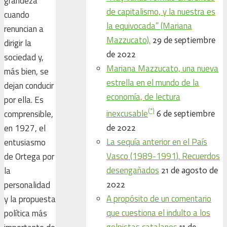
grandeza
de capitalismo, y la nuestra es
cuando
la equivocada” (Mariana
renuncian a
Mazzucato).
29 de septiembre
dirigir la
de 2022
sociedad y,
Mariana Mazzucato, una nueva
más bien, se
estrella en el mundo de la
dejan conducir
economía, de lectura
por ella. Es
(*)
inexcusable
comprensible,
6 de septiembre
en 1927, el
de 2022
La sequía anterior en el País
entusiasmo
Vasco (1989-1991). Recuerdos
de Ortega por
desengañados
la
21 de agosto de
personalidad
2022
A propósito de un comentario
y la propuesta
que cuestiona el indulto a los
política más
golpistas catalanes
11 de