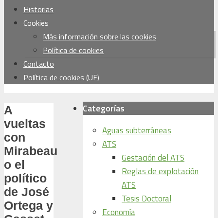
Historias
Cookies
Más información sobre las cookies
Política de cookies
Contacto
Política de cookies (UE)
Categorías
A
vueltas
Aguas subterráneas
con
ATS
Mirabeau
Gestación del ATS
o el
Reglas de explotación
político
ATS
de José
Tesis Doctoral
Ortega y
Economía