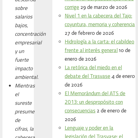
corrige
29 de marzo de 2026
sobre
Nivel 1 en la cabecera del Tajo:
salarios
coyuntura, memoria y coherencia
bajos,
27 de febrero de 2026
concentración
Hidrología a la carta: el cabildeo
empresarial
frente al interés general
10 de
y un
enero de 2026
fuerte
La retórica del miedo en el
impacto
debate del Trasvase
4 de enero
ambiental.
de 2026
Mientras
El Memorándum del ATS de
el
2013: un despropósito con
sureste
consecuencias
2 de enero de
presume
2026
de
Lenguaje y poder en la
cifras, la
legislación del Trasvase: el
cabecera