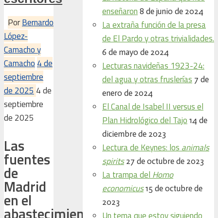
enseñaron
8 de junio de 2024
Por
Bernardo
La extraña función de la presa
López-
de El Pardo y otras trivialidades.
Camacho y
6 de mayo de 2024
Camacho
4 de
Lecturas navideñas 1923-24:
septiembre
del agua y otras fruslerías
7 de
de 2025
4 de
enero de 2024
septiembre
El Canal de Isabel II versus el
de 2025
Plan Hidrológico del Tajo
14 de
diciembre de 2023
Las
Lectura de Keynes: los
animals
fuentes
spirits
27 de octubre de 2023
de
La trampa del
Homo
Madrid
economicus
15 de octubre de
en el
2023
abastecimiento
Un tema que estoy siguiendo