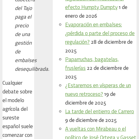
efecto Humpty Dumpty
1 de
del Tajo
enero de 2026
paga el
Evaporación en embalses:
precio
¿pérdida o parte del proceso de
de una
regulación?
28 de diciembre de
gestión
2025
de
Paparruchas, bagatelas,
embalses
fruslerías
22 de diciembre de
desequilibrada.
2025
Cualquier
¿Estaremos en vísperas de un
debate sobre
nuevo retroceso?
19 de
el modelo
diciembre de 2025
agrícola del
La tarde del entierro de Carrero
sureste
9 de diciembre de 2025
español suele
A vueltas con Mirabeau o el
comenzar con
político de José Ortega y Gasset