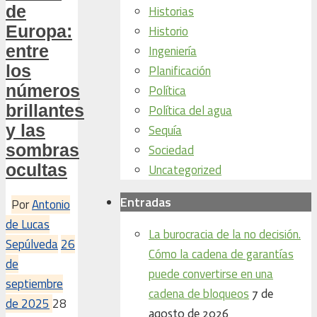
de
Historias
Europa:
Historio
entre
Ingeniería
los
Planificación
números
Política
brillantes
Política del agua
y las
Sequía
sombras
Sociedad
ocultas
Uncategorized
Entradas
Por
Antonio
de Lucas
La burocracia de la no decisión.
Sepúlveda
26
Cómo la cadena de garantías
de
puede convertirse en una
septiembre
cadena de bloqueos
7 de
de 2025
28
agosto de 2026