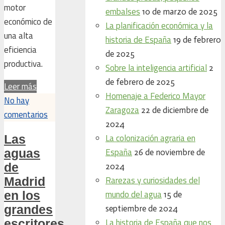
motor
embalses
10 de marzo de 2025
económico de
La planificación económica y la
una alta
historia de España
19 de febrero
eficiencia
de 2025
productiva.
Sobre la inteligencia artificial
2
de febrero de 2025
Leer más
Homenaje a Federico Mayor
No hay
Zaragoza
22 de diciembre de
comentarios
2024
La colonización agraria en
Las
España
aguas
26 de noviembre de
de
2024
Rarezas y curiosidades del
Madrid
mundo del agua
en los
15 de
grandes
septiembre de 2024
La historia de España que nos
escritores