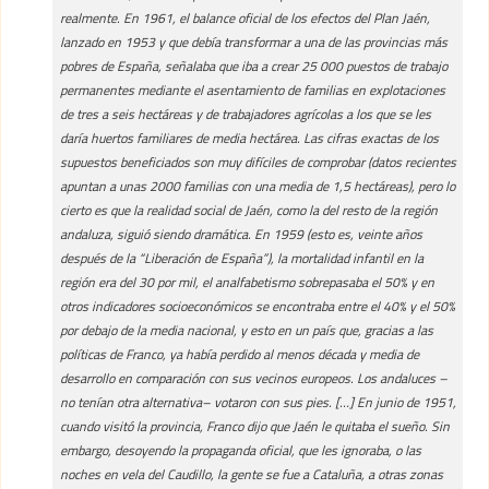
realmente. En 1961, el balance oficial de los efectos del Plan Jaén,
lanzado en 1953 y que debía transformar a una de las provincias más
pobres de España, señalaba que iba a crear 25 000 puestos de trabajo
permanentes mediante el asentamiento de familias en explotaciones
de tres a seis hectáreas y de trabajadores agrícolas a los que se les
daría huertos familiares de media hectárea. Las cifras exactas de los
supuestos beneficiados son muy difíciles de comprobar (datos recientes
apuntan a unas 2000 familias con una media de 1,5 hectáreas), pero lo
cierto es que la realidad social de Jaén, como la del resto de la región
andaluza, siguió siendo dramática. En 1959 (esto es, veinte años
después de la “Liberación de España”), la mortalidad infantil en la
región era del 30 por mil, el analfabetismo sobrepasaba el 50% y en
otros indicadores socioeconómicos se encontraba entre el 40% y el 50%
por debajo de la media nacional, y esto en un país que, gracias a las
políticas de Franco, ya había perdido al menos década y media de
desarrollo en comparación con sus vecinos europeos. Los andaluces –
no tenían otra alternativa– votaron con sus pies. […] En junio de 1951,
cuando visitó la provincia, Franco dijo que Jaén le quitaba el sueño. Sin
embargo, desoyendo la propaganda oficial, que les ignoraba, o las
noches en vela del Caudillo, la gente se fue a Cataluña, a otras zonas