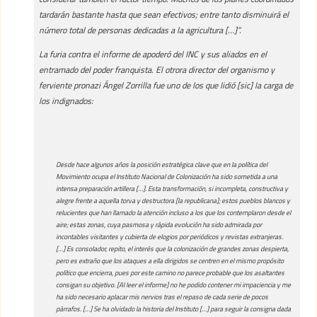
tardarán bastante hasta que sean efectivos; entre tanto disminuirá el
número total de personas dedicadas a la agricultura […]”.
La furia contra el informe de apoderó del INC y sus aliados en el
entramado del poder franquista. El otrora director del organismo y
ferviente pronazi Ángel Zorrilla fue uno de los que lidió [sic] la carga de
los indignados:
Desde hace algunos años la posición estratégica clave que en la política del
Movimiento ocupa el Instituto Nacional de Colonización ha sido sometida a una
intensa preparación artillera […]. Esta transformación, si incompleta, constructiva y
alegre frente a aquella torva y destructora [la republicana]; estos pueblos blancos y
relucientes que han llamado la atención incluso a los que los contemplaron desde el
aire; estas zonas, cuya pasmosa y rápida evolución ha sido admirada por
incontables visitantes y cubierta de elogios por periódicos y revistas extranjeras.
[…] Es consolador, repito, el interés que la colonización de grandes zonas despierta,
pero es extraño que los ataques a ella dirigidos se centren en el mismo propósito
político que encierra, pues por este camino no parece probable que los asaltantes
consigan su objetivo. [Al leer el informe] no he podido contener mi impaciencia y me
ha sido necesario aplacar mis nervios tras el repaso de cada serie de pocos
párrafos. […] Se ha olvidado la historia del Instituto […] para seguir la consigna dada