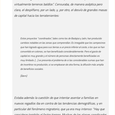
virtualmente terrenos baldíos”. Censuraba, de manera aséptica pero
clara, el despilfarro, por un lado, y, por otro, el desvío de grandes masas
de capital hacia los terratenientes:
Estos proyectos “coordinados”, tales como los de Badajoz y Jaén, han producido
cambios notables en las zonas que comprendían. Es innegable que los campesinos
que han logrado agua para sus tierras a un precio inferior al coste, o los que se han
convertido en colonos, se han beneficiado considerablemente. Pero el gasto de
capital es muy grande y el número de personas directamente beneficiadas es
muy limitado. […] se presenta el problema de si las considerables sumas que han
de invertirse no producirán, si se emplearan de otra forma, la difusión más amplia
de beneficios sociales.
[Ídem]
Estaba además la cuestión de que intentar asentar a familias en
nuevos regadíos iba en contra de las tendencias demográficas, y en
particular del fenómeno migratorio, que ya era muy intenso: “Hay que
considerar también el factor tiempo. Muchos de los planes coordinados