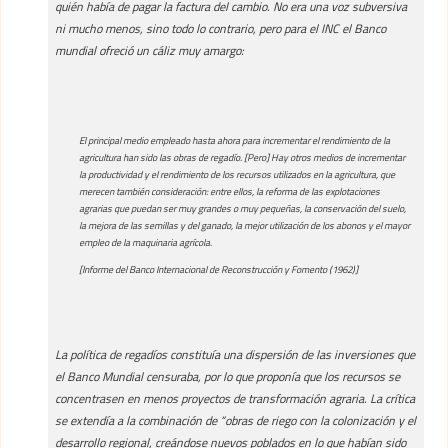
quién había de pagar la factura del cambio. No era una voz subversiva
ni mucho menos, sino todo lo contrario, pero para el INC el Banco
mundial ofreció un cáliz muy amargo:
El principal medio empleado hasta ahora para incrementar el rendimiento de la
agricultura han sido las obras de regadío. [Pero] Hay otros medios de incrementar
la productividad y el rendimiento de los recursos utilizados en la agricultura, que
merecen también consideración: entre ellos, la reforma de las explotaciones
agrarias que puedan ser muy grandes o muy pequeñas, la conservación del suelo,
la mejora de las semillas y del ganado, la mejor utilización de los abonos y el mayor
empleo de la maquinaria agrícola.
[Informe del Banco Internacional de Reconstrucción y Fomento (1962)]
La política de regadíos constituía una dispersión de las inversiones que
el Banco Mundial censuraba, por lo que proponía que los recursos se
concentrasen en menos proyectos de transformación agraria. La crítica
se extendía a la combinación de “obras de riego con la colonización y el
desarrollo regional, creándose nuevos poblados en lo que habían sido