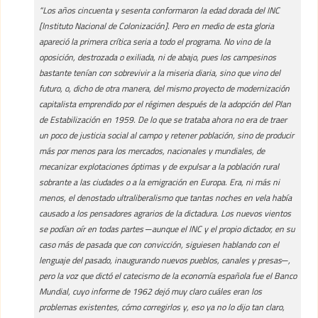
“Los años cincuenta y sesenta conformaron la edad dorada del INC
[Instituto Nacional de Colonización]. Pero en medio de esta gloria
apareció la primera crítica seria a todo el programa. No vino de la
oposición, destrozada o exiliada, ni de abajo, pues los campesinos
bastante tenían con sobrevivir a la miseria diaria, sino que vino del
futuro, o, dicho de otra manera, del mismo proyecto de modernización
capitalista emprendido por el régimen después de la adopción del Plan
de Estabilización en 1959. De lo que se trataba ahora no era de traer
un poco de justicia social al campo y retener población, sino de producir
más por menos para los mercados, nacionales y mundiales, de
mecanizar explotaciones óptimas y de expulsar a la población rural
sobrante a las ciudades o a la emigración en Europa. Era, ni más ni
menos, el denostado ultraliberalismo que tantas noches en vela había
causado a los pensadores agrarios de la dictadura. Los nuevos vientos
se podían oír en todas partes ─aunque el INC y el propio dictador, en su
caso más de pasada que con convicción, siguiesen hablando con el
lenguaje del pasado, inaugurando nuevos pueblos, canales y presas─,
pero la voz que dictó el catecismo de la economía española fue el Banco
Mundial, cuyo informe de 1962 dejó muy claro cuáles eran los
problemas existentes, cómo corregirlos y, eso ya no lo dijo tan claro,