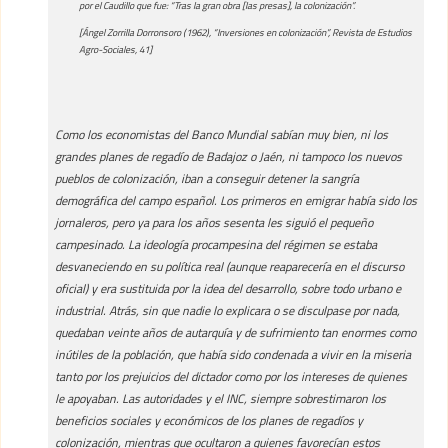
por el Caudillo que fue: “Tras la gran obra [las presas], la colonización”.
[Ángel Zorrilla Dorronsoro (1962), “Inversiones en colonización”, Revista de Estudios
Agro-Sociales, 41]
Como los economistas del Banco Mundial sabían muy bien, ni los
grandes planes de regadío de Badajoz o Jaén, ni tampoco los nuevos
pueblos de colonización, iban a conseguir detener la sangría
demográfica del campo español. Los primeros en emigrar había sido los
jornaleros, pero ya para los años sesenta les siguió el pequeño
campesinado. La ideología procampesina del régimen se estaba
desvaneciendo en su política real (aunque reaparecería en el discurso
oficial) y era sustituida por la idea del desarrollo, sobre todo urbano e
industrial. Atrás, sin que nadie lo explicara o se disculpase por nada,
quedaban veinte años de autarquía y de sufrimiento tan enormes como
inútiles de la población, que había sido condenada a vivir en la miseria
tanto por los prejuicios del dictador como por los intereses de quienes
le apoyaban. Las autoridades y el INC, siempre sobrestimaron los
beneficios sociales y económicos de los planes de regadíos y
colonización, mientras que ocultaron a quienes favorecían estos