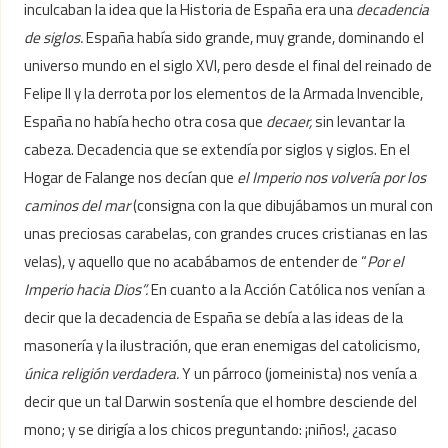
inculcaban la idea que la Historia de España era una
decadencia
de siglos.
España había sido grande, muy grande, dominando el
universo mundo en el siglo XVI, pero desde el final del reinado de
Felipe II y la derrota por los elementos de la Armada Invencible,
España no había hecho otra cosa que
decaer,
sin levantar la
cabeza. Decadencia que se extendía por siglos y siglos. En el
Hogar de Falange nos decían que
el Imperio nos volvería por los
caminos del mar
(consigna con la que dibujábamos un mural con
unas preciosas carabelas, con grandes cruces cristianas en las
velas), y aquello que no acabábamos de entender de “
Por el
Imperio hacia Dios”.
En cuanto a la Acción Católica nos venían a
decir que la decadencia de España se debía a las ideas de la
masonería y la ilustración, que eran enemigas del catolicismo,
única religión verdadera.
Y un párroco (jomeinista) nos venía a
decir que un tal Darwin sostenía que el hombre desciende del
mono; y se dirigía a los chicos preguntando: ¡niños!, ¿acaso