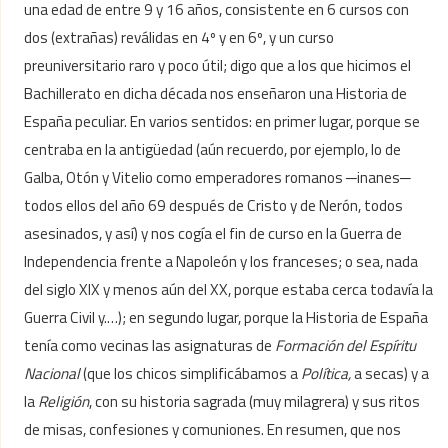
una edad de entre 9 y 16 años, consistente en 6 cursos con
dos (extrañas) reválidas en 4º y en 6º, y un curso
preuniversitario raro y poco útil; digo que a los que hicimos el
Bachillerato en dicha década nos enseñaron una Historia de
España peculiar. En varios sentidos: en primer lugar, porque se
centraba en la antigüedad (aún recuerdo, por ejemplo, lo de
Galba, Otón y Vitelio como emperadores romanos ─inanes─
todos ellos del año 69 después de Cristo y de Nerón, todos
asesinados, y así) y nos cogía el fin de curso en la Guerra de
Independencia frente a Napoleón y los franceses; o sea, nada
del siglo XIX y menos aún del XX, porque estaba cerca todavía la
Guerra Civil y.…); en segundo lugar, porque la Historia de España
tenía como vecinas las asignaturas de
Formación del Espíritu
Nacional
(que los chicos simplificábamos a
Política,
a secas) y a
la
Religión
, con su historia sagrada (muy milagrera) y sus ritos
de misas, confesiones y comuniones. En resumen, que nos