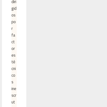
diri
gid
os
po
r
fa
ct
or
es
té
cni
co
s
ine
scr
ut