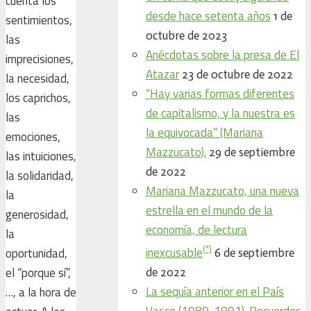
cuenta los
desde hace setenta años
1 de
sentimientos,
octubre de 2023
las
Anécdotas sobre la presa de El
imprecisiones,
Atazar
23 de octubre de 2022
la necesidad,
“Hay varias formas diferentes
los caprichos,
de capitalismo, y la nuestra es
las
la equivocada” (Mariana
emociones,
Mazzucato).
29 de septiembre
las intuiciones,
de 2022
la solidaridad,
Mariana Mazzucato, una nueva
la
estrella en el mundo de la
generosidad,
economía, de lectura
la
(*)
inexcusable
oportunidad,
6 de septiembre
el “porque sí”,
de 2022
La sequía anterior en el País
…, a la hora de
Vasco (1989-1991). Recuerdos