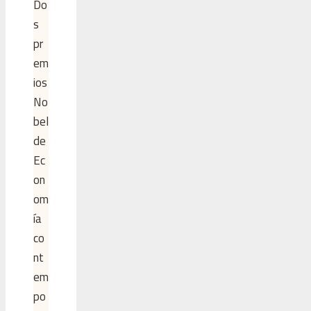
Do
s
pr
em
ios
No
bel
de
Ec
on
om
ía
co
nt
em
po