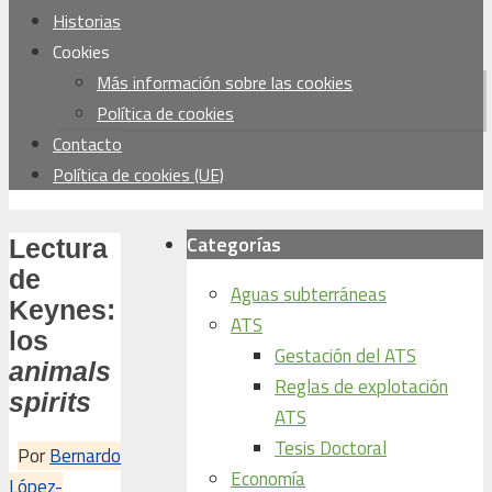
Historias
Cookies
Más información sobre las cookies
Política de cookies
Contacto
Política de cookies (UE)
Categorías
Lectura
de
Aguas subterráneas
Keynes:
ATS
los
Gestación del ATS
animals
Reglas de explotación
spirits
ATS
Tesis Doctoral
Por
Bernardo
Economía
López-