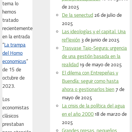
tema lo
de 2025
hemos
De la senectud
26 de julio de
tratado
2025
recientemente
Las ideologías y el capital. Una
en la entrada
reflexión
3 de junio de 2025
“
La trampa
Trasvase Tajo-Segura: urgencia
del Homo
de una gestión basada en la
economicus
”
realidad
19 de mayo de 2025
de 15 de
El dilema con Entrepeñas y
octubre de
Buendía: seguir como hasta
2023.
ahora o gestionarlos bien
7 de
mayo de 2025
Los
La crisis de la política del agua
economistas
en el año 2000
18 de marzo de
clásicos
2025
prestaban
Grandes presas, pequeños