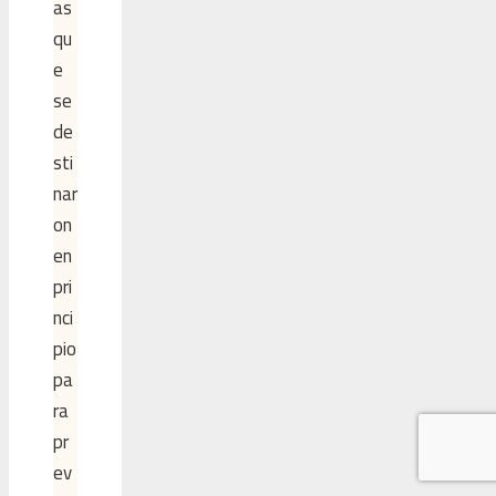
as
qu
e
se
de
sti
nar
on
en
pri
nci
pio
pa
ra
pr
ev