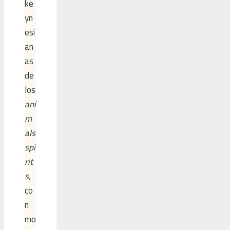
ke
yn
esi
an
as
de
los
ani
m
als
spi
rit
s,
co
n
mo