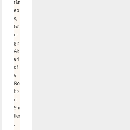
rán
eo
s,
Ge
or
ge
Ak
erl
of
y
Ro
be
rt
Shi
ller
,