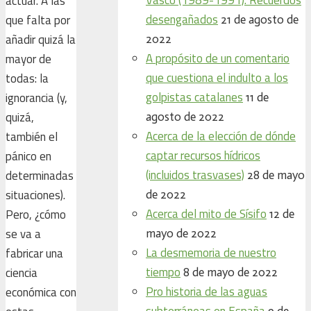
actuar. A las
desengañados
que falta por
21 de agosto de
añadir quizá la
2022
A propósito de un comentario
mayor de
que cuestiona el indulto a los
todas: la
golpistas catalanes
ignorancia (y,
11 de
quizá,
agosto de 2022
Acerca de la elección de dónde
también el
captar recursos hídricos
pánico en
(incluidos trasvases)
determinadas
28 de mayo
situaciones).
de 2022
Acerca del mito de Sísifo
Pero, ¿cómo
12 de
se va a
mayo de 2022
La desmemoria de nuestro
fabricar una
tiempo
ciencia
8 de mayo de 2022
Pro historia de las aguas
económica con
subterráneas en España
9 de