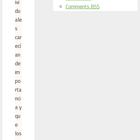
ivi
Comments
RSS
du
ale
s
car
ecí
an
de
im
po
rta
nci
a y
qu
e
los