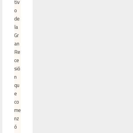
tiv
o
de
la
Gr
an
Re
ce
sió
n
qu
e
co
me
nz
ó