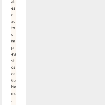
abl
es
o
ac
to
s
im
pr
evi
st
os
del
Go
bie
rno
.