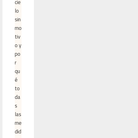
cie
lo
sin
mo
tiv
o y
po
r
qu
é
to
da
s
las
me
did