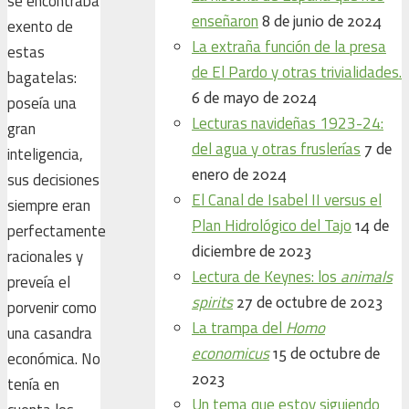
se encontraba
enseñaron
8 de junio de 2024
exento de
La extraña función de la presa
estas
de El Pardo y otras trivialidades.
bagatelas:
6 de mayo de 2024
poseía una
Lecturas navideñas 1923-24:
gran
del agua y otras fruslerías
7 de
inteligencia,
enero de 2024
sus decisiones
El Canal de Isabel II versus el
siempre eran
Plan Hidrológico del Tajo
14 de
perfectamente
diciembre de 2023
racionales y
Lectura de Keynes: los
animals
preveía el
spirits
27 de octubre de 2023
porvenir como
La trampa del
Homo
una casandra
economicus
15 de octubre de
económica. No
2023
tenía en
Un tema que estoy siguiendo