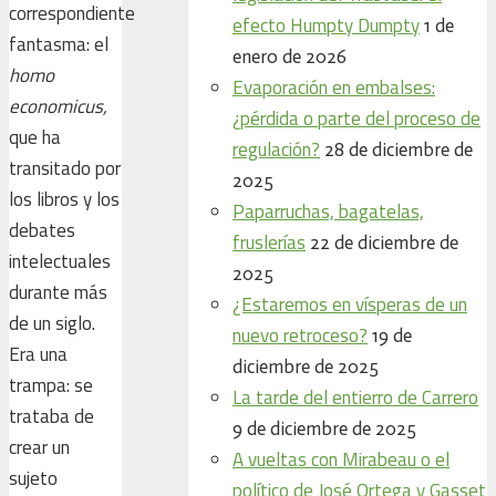
correspondiente
efecto Humpty Dumpty
1 de
fantasma: el
enero de 2026
homo
Evaporación en embalses:
economicus,
¿pérdida o parte del proceso de
que ha
regulación?
28 de diciembre de
transitado por
2025
los libros y los
Paparruchas, bagatelas,
debates
fruslerías
22 de diciembre de
intelectuales
2025
durante más
¿Estaremos en vísperas de un
de un siglo.
nuevo retroceso?
19 de
Era una
diciembre de 2025
trampa: se
La tarde del entierro de Carrero
trataba de
9 de diciembre de 2025
crear un
A vueltas con Mirabeau o el
sujeto
político de José Ortega y Gasset