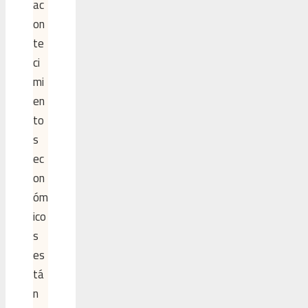
ac
on
te
ci
mi
en
to
s
ec
on
óm
ico
s
es
tá
n