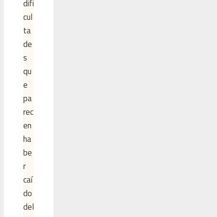
difi
cul
ta
de
s
qu
e
pa
rec
en
ha
be
r
caí
do
del