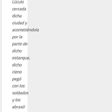
Lúculo
cercada
dicha
ciudad y
acometiéndola
por la
parte de
dicho
estanque,
dicho
cieno
pegó
con los
soldados
y los
abrasó