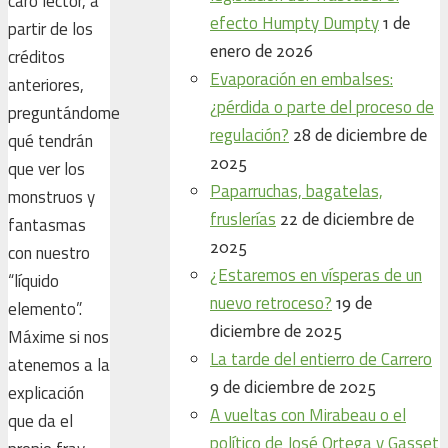
caro lector, a
efecto Humpty Dumpty
1 de
partir de los
enero de 2026
créditos
Evaporación en embalses:
anteriores,
¿pérdida o parte del proceso de
preguntándome
regulación?
28 de diciembre de
qué tendrán
2025
que ver los
Paparruchas, bagatelas,
monstruos y
fruslerías
22 de diciembre de
fantasmas
2025
con nuestro
¿Estaremos en vísperas de un
“líquido
nuevo retroceso?
19 de
elemento”.
diciembre de 2025
Máxime si nos
La tarde del entierro de Carrero
atenemos a la
9 de diciembre de 2025
explicación
A vueltas con Mirabeau o el
que da el
político de José Ortega y Gasset