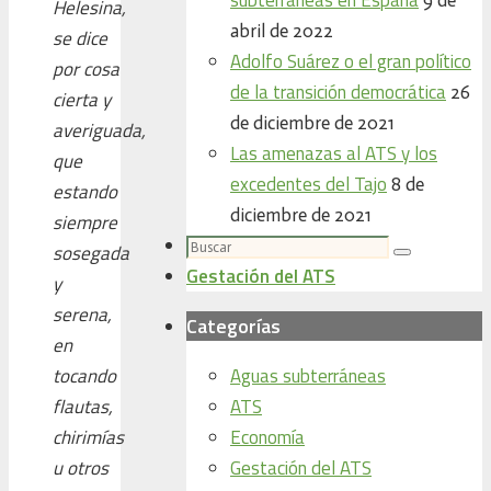
Helesina,
abril de 2022
se dice
Adolfo Suárez o el gran político
por cosa
de la transición democrática
26
cierta y
de diciembre de 2021
averiguada,
Las amenazas al ATS y los
que
excedentes del Tajo
8 de
estando
diciembre de 2021
siempre
Buscar:
sosegada
Buscar
Gestación del ATS
y
serena,
Categorías
en
Aguas subterráneas
tocando
ATS
flautas,
Economía
chirimías
Gestación del ATS
u otros