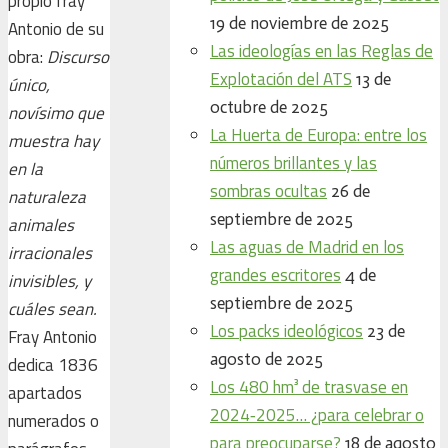
propio fray
19 de noviembre de 2025
Antonio de su
Las ideologías en las Reglas de
obra:
Discurso
Explotación del ATS
13 de
único,
octubre de 2025
novísimo que
La Huerta de Europa: entre los
muestra hay
números brillantes y las
en la
sombras ocultas
26 de
naturaleza
septiembre de 2025
animales
Las aguas de Madrid en los
irracionales
grandes escritores
4 de
invisibles, y
septiembre de 2025
cuáles sean.
Los packs ideológicos
23 de
Fray Antonio
agosto de 2025
dedica 1836
Los 480 hm³ de trasvase en
apartados
2024‑2025… ¿para celebrar o
numerados o
para preocuparse?
18 de agosto