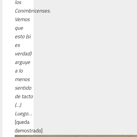
los
Conimbricenses.
Vemos
que
esto (si
es
verdad)
arguye
a lo
menos
sentido
de tacto
(…)
Luego…
[queda
demostrado]