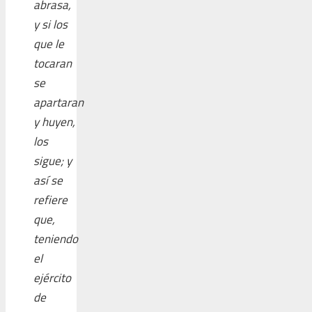
abrasa,
y si los
que le
tocaran
se
apartaran
y huyen,
los
sigue; y
así se
refiere
que,
teniendo
el
ejército
de