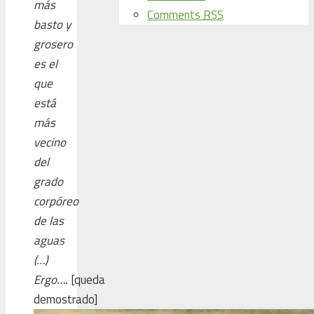
más
Comments
RSS
basto y
grosero
es el
que
está
más
vecino
del
grado
corpóreo
de las
aguas
(…)
Ergo….
[queda
demostrado]