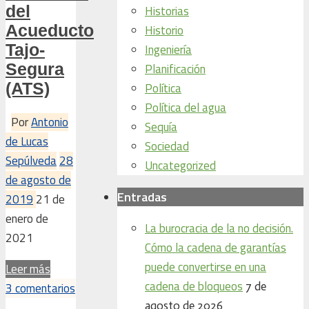
del
Historias
Acueducto
Historio
Tajo-
Ingeniería
Segura
Planificación
(ATS)
Política
Política del agua
Por
Antonio
Sequía
de Lucas
Sociedad
Sepúlveda
28
Uncategorized
de agosto de
Entradas
2019
21 de
enero de
La burocracia de la no decisión.
2021
Cómo la cadena de garantías
puede convertirse en una
Leer más
cadena de bloqueos
7 de
3 comentarios
agosto de 2026