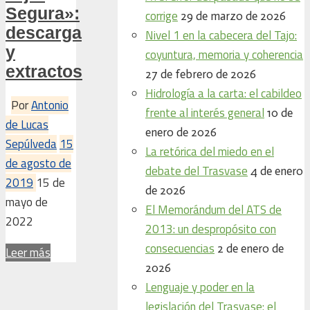
Segura»:
corrige
29 de marzo de 2026
descarga
Nivel 1 en la cabecera del Tajo:
y
coyuntura, memoria y coherencia
extractos
27 de febrero de 2026
Hidrología a la carta: el cabildeo
Por
Antonio
frente al interés general
10 de
de Lucas
enero de 2026
Sepúlveda
15
La retórica del miedo en el
de agosto de
debate del Trasvase
4 de enero
2019
15 de
de 2026
mayo de
El Memorándum del ATS de
2022
2013: un despropósito con
consecuencias
2 de enero de
Leer más
2026
Lenguaje y poder en la
legislación del Trasvase: el