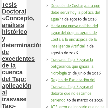
Tesis
Después de Costa: ¿para qué
Doctoral
debe servir hoy la política del
«Concepto,
agua?
1 de agosto de 2026
análisis
Hacia una nueva política del
histórico
agua: del dogma agrario de
y
Costa a la encrucijada de la
determinación
Inteligencia Artificial
1 de
de
agosto de 2026
excedentes
Trasvase Tajo-Segura: la
de la
beligerancia que ignora la
cuenca
hidrología
21 de junio de 2026
del Tajo:
Reglas de Explotación del
aplicación
Trasvase Tajo-Segura: el
al
debate que no estamos
trasvase
teniendo
30 de marzo de 2026
Tajo-
ATS: error del pasado que no se