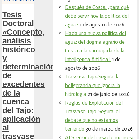
Después de Costa: ¿para qué
Tesis
debe servir hoy la política del
Doctoral
agua?
1 de agosto de 2026
«Concepto,
Hacia una nueva política del
análisis
agua: del dogma agrario de
histórico
Costa a la encrucijada de la
y
Inteligencia Artificial
1 de
determinación
agosto de 2026
de
Trasvase Tajo-Segura: la
excedentes
beligerancia que ignora la
de la
hidrología
21 de junio de 2026
cuenca
Reglas de Explotación del
del Tajo:
Trasvase Tajo-Segura: el
aplicación
debate que no estamos
al
teniendo
30 de marzo de 2026
trasvase
ATS: error del pasado que no se