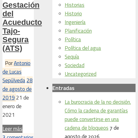
Gestación
Historias
del
Historio
Acueducto
Ingeniería
Tajo-
Planificación
Segura
Política
(ATS)
Política del agua
Sequía
Por
Antonio
Sociedad
de Lucas
Uncategorized
Sepúlveda
28
Entradas
de agosto de
2019
21 de
La burocracia de la no decisión.
enero de
Cómo la cadena de garantías
2021
puede convertirse en una
cadena de bloqueos
7 de
Leer más
agosto de 2026
3 comentarios