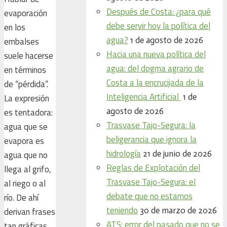
Después de Costa: ¿para qué
evaporación
debe servir hoy la política del
en los
agua?
1 de agosto de 2026
embalses
Hacia una nueva política del
suele hacerse
agua: del dogma agrario de
en términos
Costa a la encrucijada de la
de “pérdida”.
Inteligencia Artificial
1 de
La expresión
agosto de 2026
es tentadora:
Trasvase Tajo-Segura: la
agua que se
beligerancia que ignora la
evapora es
hidrología
21 de junio de 2026
agua que no
Reglas de Explotación del
llega al grifo,
Trasvase Tajo-Segura: el
al riego o al
debate que no estamos
río. De ahí
teniendo
30 de marzo de 2026
derivan frases
ATS: error del pasado que no se
tan gráficas