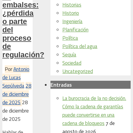
embalses:
Historias
¿pérdida
Historio
o parte
Ingeniería
del
Planificación
proceso
Política
de
Política del agua
regulación?
Sequía
Sociedad
Por
Antonio
Uncategorized
de Lucas
Entradas
Sepúlveda
28
de diciembre
La burocracia de la no decisión.
de 2025
28
Cómo la cadena de garantías
de diciembre
puede convertirse en una
de 2025
cadena de bloqueos
7 de
agosto de 2026
Hablar de