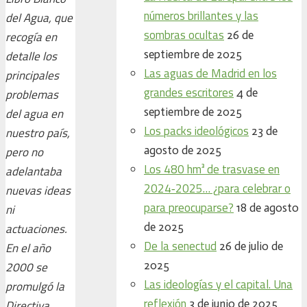
números brillantes y las
del Agua, que
sombras ocultas
26 de
recogía en
septiembre de 2025
detalle los
Las aguas de Madrid en los
principales
grandes escritores
4 de
problemas
septiembre de 2025
del agua en
Los packs ideológicos
23 de
nuestro país,
agosto de 2025
pero no
Los 480 hm³ de trasvase en
adelantaba
2024‑2025… ¿para celebrar o
nuevas ideas
para preocuparse?
18 de agosto
ni
de 2025
actuaciones.
De la senectud
26 de julio de
En el año
2025
2000 se
Las ideologías y el capital. Una
promulgó la
reflexión
3 de junio de 2025
Directiva