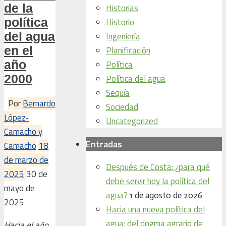
de la
Historias
política
Historio
del agua
Ingeniería
en el
Planificación
año
Política
2000
Política del agua
Sequía
Por
Bernardo
Sociedad
López-
Uncategorized
Camacho y
Entradas
Camacho
18
de marzo de
Después de Costa: ¿para qué
2025
30 de
debe servir hoy la política del
mayo de
agua?
1 de agosto de 2026
2025
Hacia una nueva política del
agua: del dogma agrario de
Hacia el año