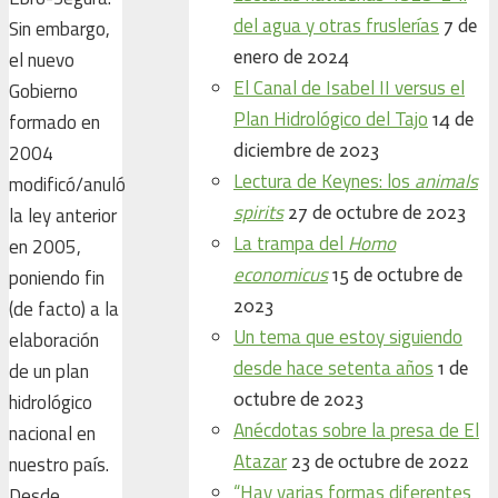
del agua y otras fruslerías
7 de
Sin embargo,
enero de 2024
el nuevo
El Canal de Isabel II versus el
Gobierno
Plan Hidrológico del Tajo
14 de
formado en
diciembre de 2023
2004
Lectura de Keynes: los
animals
modificó/anuló
spirits
27 de octubre de 2023
la ley anterior
La trampa del
Homo
en 2005,
economicus
15 de octubre de
poniendo fin
2023
(de facto) a la
Un tema que estoy siguiendo
elaboración
desde hace setenta años
1 de
de un plan
octubre de 2023
hidrológico
Anécdotas sobre la presa de El
nacional en
Atazar
23 de octubre de 2022
nuestro país.
“Hay varias formas diferentes
Desde