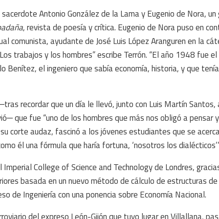
l sacerdote Antonio González de la Lama y Eugenio de Nora, un
padaña
, revista de poesía y crítica. Eugenio de Nora puso en cont
ual comunista, ayudante de José Luis López Aranguren en la cát
“Los trabajos y los hombres” escribe Terrón. “El año 1948 fue el
lo Benítez, el ingeniero que sabía economía, historia, y que tení
tras recordar que un día le llevó, junto con Luis Martín Santos, 
olvió─ que fue “uno de los hombres que más nos obligó a pensar y
n su corte audaz, fascinó a los jóvenes estudiantes que se acerc
como él una fórmula que haría fortuna, ‘nosotros los dialécticos’”
Imperial College of Science and Technology de Londres, gracias
riores basada en un nuevo método de cálculo de estructuras de
reso de Ingeniería con una ponencia sobre Economía Nacional.
erroviario del expreso León-Gijón que tuvo lugar en Villallana, p