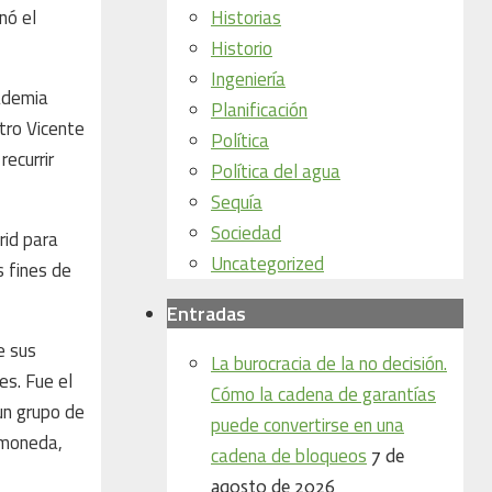
Historias
nó el
Historio
Ingeniería
cademia
Planificación
stro Vicente
Política
recurrir
Política del agua
Sequía
Sociedad
rid para
Uncategorized
s fines de
Entradas
e sus
La burocracia de la no decisión.
es. Fue el
Cómo la cadena de garantías
 un grupo de
puede convertirse en una
Gamoneda,
cadena de bloqueos
7 de
agosto de 2026