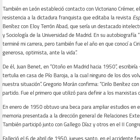
También en León estableció contacto con Victoriano Crémer, e
resistencia a la dictadura franquista que editaba la revista
Es
Benítez con Eloy Terrón Abad, que sería un destacado intelect
y Sociología de la Universidad de Madrid. En su autobiografía 
terminé mi carrera, pero también fue el año en que conocí a Ciri
generosa, optimista, ante la vida”.
De él, Juan Benet, en “Otoño en Madrid hacia 1950”, escribiría ─
tertulia en casa de Pío Baroja, a la cual ninguno de los dos v
nuestra situación”. Gregorio Morán confirma: “Cirilo Benítez co
partido. Fue el primero que utilizó para definir a los marxistas 
En enero de 1950 obtuvo una beca para ampliar estudios en el 
memoria presentada a la dirección general de Relaciones Exte
También participó junto con Gallego Díaz y otros en el II Cong
Falleció el 6 de abril de 1950, jueves santo, en el accidente f