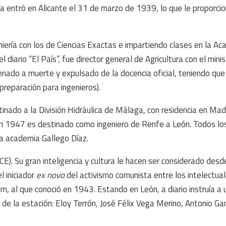
da entró en Alicante el 31 de marzo de 1939, lo que le proporcio
iería con los de Ciencias Exactas e impartiendo clases en la A
 diario “El País”, fue director general de Agricultura con el mini
ndenado a muerte y expulsado de la docencia oficial, teniendo que 
preparación para ingenieros).
tinado a la División Hidráulica de Málaga, con residencia en Mad
 en 1947 es destinado como ingeniero de Renfe a León. Todos lo
la academia Gallego Díaz.
E). Su gran inteligencia y cultura le hacen ser considerado desd
 iniciador
ex novo
del activismo comunista entre los intelectual
em, al que conoció en 1943. Estando en León, a diario instruía a
a de la estación: Eloy Terrón, José Félix Vega Merino, Antonio 