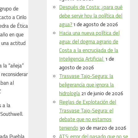
Después de Costa: ¿para qué
 grupo de
debe servir hoy la política del
acto a Cirilo
agua?
1 de agosto de 2026
edra de Ética
Hacia una nueva política del
 año en que
agua: del dogma agrario de
a una actitud
Costa a la encrucijada de la
Inteligencia Artificial
1 de
a la “añeja”
agosto de 2026
 reconsiderar
Trasvase Tajo-Segura: la
aban al
beligerancia que ignora la
.
hidrología
21 de junio de 2026
Reglas de Explotación del
 a la
Trasvase Tajo-Segura: el
 Southwell.
debate que no estamos
teniendo
30 de marzo de 2026
ATS: error del pasado que no se
asada Puebla