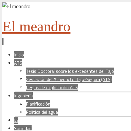
El meandro
Ir
Inicio
al
ATS
contenido
Tesis Doctoral sobre los excedentes del Tajo
Gestación del Acueducto Tajo-Segura (ATS)
Reglas de explotación ATS
Ingeniería
Planificación
Política del agua
IA
Sociedad