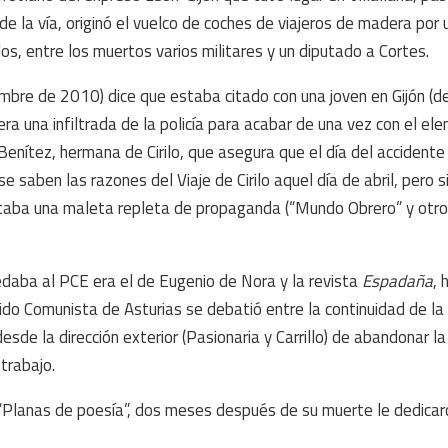
e la vía, originó el vuelco de coches de viajeros de madera por 
os, entre los muertos varios militares y un diputado a Cortes.
embre de 2010) dice que estaba citado con una joven en Gijón (de
a una infiltrada de la policía para acabar de una vez con el el
 Benítez, hermana de Cirilo, que asegura que el día del accident
 saben las razones del Viaje de Cirilo aquel día de abril, pero s
rtaba una maleta repleta de propaganda (“Mundo Obrero” y otro
edaba al PCE era el de Eugenio de Nora y la revista
Espadaña
, 
ido Comunista de Asturias se debatió entre la continuidad de la
sde la dirección exterior (Pasionaria y Carrillo) de abandonar la
trabajo.
sta “Planas de poesía”, dos meses después de su muerte le dedica