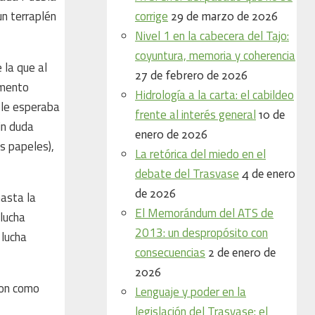
corrige
un terraplén
29 de marzo de 2026
Nivel 1 en la cabecera del Tajo:
coyuntura, memoria y coherencia
 la que al
27 de febrero de 2026
emento
Hidrología a la carta: el cabildeo
e le esperaba
frente al interés general
10 de
in duda
enero de 2026
s papeles),
La retórica del miedo en el
debate del Trasvase
4 de enero
de 2026
hasta la
El Memorándum del ATS de
 lucha
2013: un despropósito con
 lucha
consecuencias
2 de enero de
2026
ron como
Lenguaje y poder en la
legislación del Trasvase: el