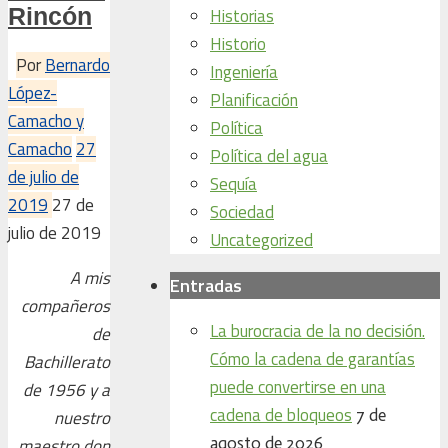
Rincón
Historias
Historio
Por
Bernardo
Ingeniería
López-
Planificación
Camacho y
Política
Camacho
27
Política del agua
de julio de
Sequía
2019
27 de
Sociedad
julio de 2019
Uncategorized
A mis
Entradas
compañeros
La burocracia de la no decisión.
de
Cómo la cadena de garantías
Bachillerato
puede convertirse en una
de 1956 y a
cadena de bloqueos
7 de
nuestro
agosto de 2026
maestro don