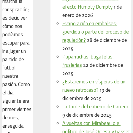
marcha la
efecto Humpty Dumpty
1 de
conspiración;
enero de 2026
es decir, ver
Evaporación en embalses:
cómo nos
¿pérdida o parte del proceso de
podíamos
regulación?
28 de diciembre de
escapar para
2025
ir a jugar un
Paparruchas, bagatelas,
partido de
fruslerías
22 de diciembre de
fútbol,
2025
nuestra
¿Estaremos en vísperas de un
pasión. Como
nuevo retroceso?
19 de
el día
diciembre de 2025
siguiente era
La tarde del entierro de Carrero
primer viernes
9 de diciembre de 2025
de mes,
A vueltas con Mirabeau o el
enseguida
político de José Ortega y Gasset