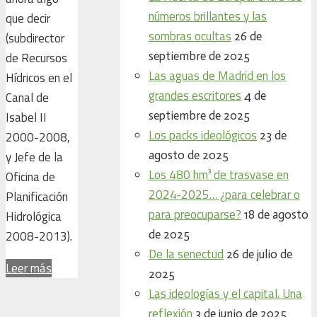
números brillantes y las
que decir
sombras ocultas
26 de
(subdirector
septiembre de 2025
de Recursos
Las aguas de Madrid en los
Hídricos en el
grandes escritores
4 de
Canal de
septiembre de 2025
Isabel II
Los packs ideológicos
23 de
2000-2008,
agosto de 2025
y Jefe de la
Los 480 hm³ de trasvase en
Oficina de
2024‑2025… ¿para celebrar o
Planificación
para preocuparse?
18 de agosto
Hidrológica
de 2025
2008-2013).
De la senectud
26 de julio de
Leer más
2025
Las ideologías y el capital. Una
reflexión
3 de junio de 2025