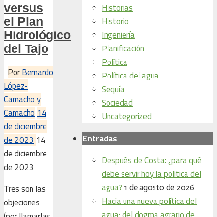
versus
Historias
el Plan
Historio
Hidrológico
Ingeniería
del Tajo
Planificación
Política
Por
Bernardo
Política del agua
López-
Sequía
Camacho y
Sociedad
Camacho
14
Uncategorized
de diciembre
Entradas
de 2023
14
de diciembre
Después de Costa: ¿para qué
de 2023
debe servir hoy la política del
agua?
1 de agosto de 2026
Tres son las
Hacia una nueva política del
objeciones
agua: del dogma agrario de
(por llamarlas