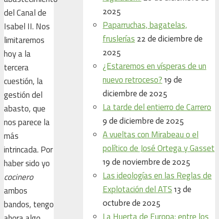
2025
del Canal de
Paparruchas, bagatelas,
Isabel II. Nos
fruslerías
22 de diciembre de
limitaremos
2025
hoy a la
¿Estaremos en vísperas de un
tercera
nuevo retroceso?
19 de
cuestión, la
diciembre de 2025
gestión del
La tarde del entierro de Carrero
abasto, que
9 de diciembre de 2025
nos parece la
A vueltas con Mirabeau o el
más
político de José Ortega y Gasset
intrincada. Por
19 de noviembre de 2025
haber sido yo
Las ideologías en las Reglas de
cocinero
Explotación del ATS
13 de
ambos
octubre de 2025
bandos, tengo
La Huerta de Europa: entre los
ahora algo