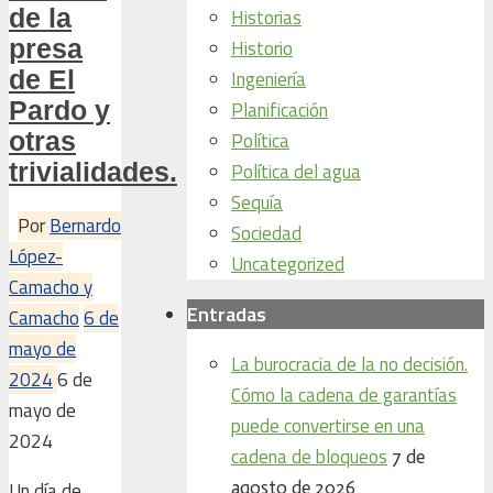
de la
Historias
presa
Historio
de El
Ingeniería
Pardo y
Planificación
otras
Política
trivialidades.
Política del agua
Sequía
Por
Bernardo
Sociedad
López-
Uncategorized
Camacho y
Entradas
Camacho
6 de
mayo de
La burocracia de la no decisión.
2024
6 de
Cómo la cadena de garantías
mayo de
puede convertirse en una
2024
cadena de bloqueos
7 de
agosto de 2026
Un día de