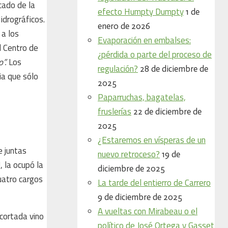
cado de la
efecto Humpty Dumpty
1 de
idrográficos.
enero de 2026
 a los
Evaporación en embalses:
l Centro de
¿pérdida o parte del proceso de
o”.
Los
regulación?
28 de diciembre de
ia que sólo
2025
Paparruchas, bagatelas,
fruslerías
22 de diciembre de
2025
¿Estaremos en vísperas de un
e juntas
nuevo retroceso?
19 de
 la ocupó la
diciembre de 2025
uatro cargos
La tarde del entierro de Carrero
9 de diciembre de 2025
A vueltas con Mirabeau o el
cortada vino
político de José Ortega y Gasset