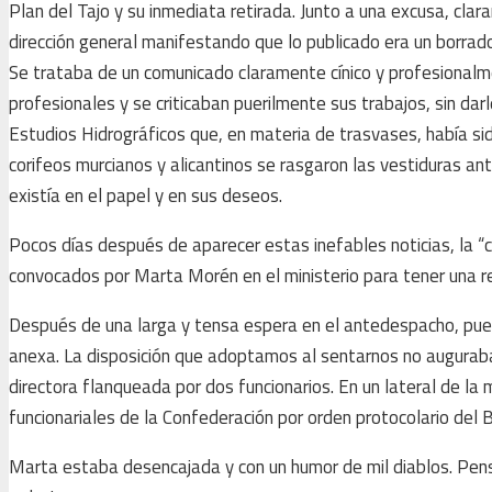
Plan del Tajo y su inmediata retirada. Junto a una excusa, cla
dirección general manifestando que lo publicado era un borrad
Se trataba de un comunicado claramente cínico y profesionalmen
profesionales y se criticaban puerilmente sus trabajos, sin dar
Estudios Hidrográficos que, en materia de trasvases, había sid
corifeos murcianos y alicantinos se rasgaron las vestiduras ant
existía en el papel y en sus deseos.
Pocos días después de aparecer estas inefables noticias, la “c
convocados por Marta Morén en el ministerio para tener una re
Después de una larga y tensa espera en el antedespacho, pues 
anexa. La disposición que adoptamos al sentarnos no auguraba
directora flanqueada por dos funcionarios. En un lateral de 
funcionariales de la Confederación por orden protocolario del 
Marta estaba desencajada y con un humor de mil diablos. Pens