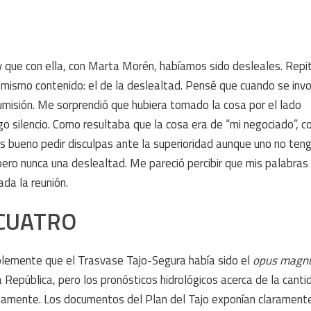
 y que con ella, con Marta Morén, habíamos sido desleales. Repi
mismo contenido: el de la deslealtad. Pensé que cuando se invo
 sumisión. Me sorprendió que hubiera tomado la cosa por el lado
go silencio. Como resultaba que la cosa era de “mi negociado”, c
 es bueno pedir disculpas ante la superioridad aunque uno no te
, pero nunca una deslealtad. Me pareció percibir que mis palabra
ada la reunión.
CUATRO
plemente que el Trasvase Tajo-Segura había sido el
opus mag
 República, pero los pronósticos hidrológicos acerca de la canti
osamente. Los documentos del Plan del Tajo exponían clarament