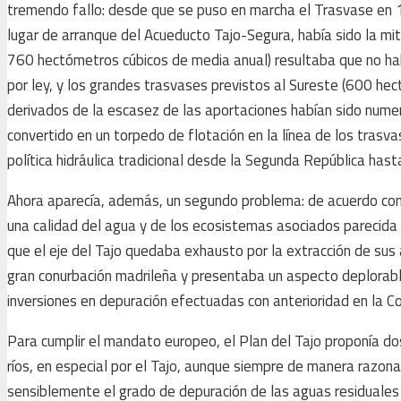
tremendo fallo: desde que se puso en marcha el Trasvase en 
lugar de arranque del Acueducto Tajo-Segura, había sido la mit
760 hectómetros cúbicos de media anual) resultaba que no habí
por ley, y los grandes trasvases previstos al Sureste (600 hect
derivados de la escasez de las aportaciones habían sido numer
convertido en un torpedo de flotación en la línea de los trasv
política hidráulica tradicional desde la Segunda República hast
Ahora aparecía, además, un segundo problema: de acuerdo con l
una calidad del agua y de los ecosistemas asociados parecida en
que el eje del Tajo quedaba exhausto por la extracción de sus a
gran conurbación madrileña y presentaba un aspecto deplorabl
inversiones en depuración efectuadas con anterioridad en la
Para cumplir el mandato europeo, el Plan del Tajo proponía dos
ríos, en especial por el Tajo, aunque siempre de manera razo
sensiblemente el grado de depuración de las aguas residuales 