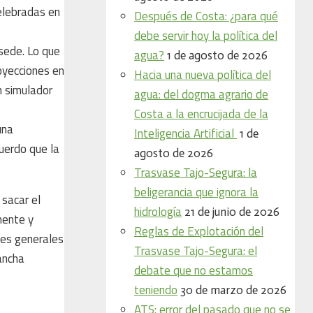
celebradas en
Después de Costa: ¿para qué
debe servir hoy la política del
sede. Lo que
agua?
1 de agosto de 2026
oyecciones en
Hacia una nueva política del
n simulador
agua: del dogma agrario de
Costa a la encrucijada de la
una
Inteligencia Artificial
1 de
uerdo que la
agosto de 2026
Trasvase Tajo-Segura: la
beligerancia que ignora la
 sacar el
hidrología
21 de junio de 2026
amente y
Reglas de Explotación del
nes generales
Trasvase Tajo-Segura: el
ancha
debate que no estamos
teniendo
30 de marzo de 2026
ATS: error del pasado que no se