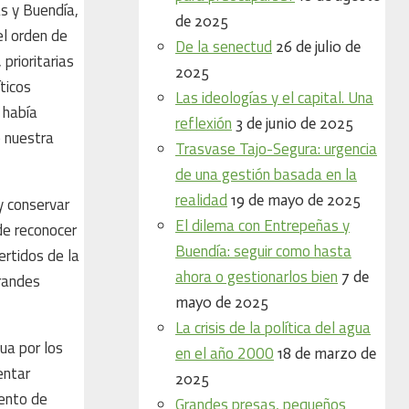
s y Buendía,
de 2025
el orden de
De la senectud
26 de julio de
prioritarias
2025
ticos
Las ideologías y el capital. Una
 había
reflexión
3 de junio de 2025
e nuestra
Trasvase Tajo-Segura: urgencia
de una gestión basada en la
realidad
19 de mayo de 2025
y conservar
El dilema con Entrepeñas y
 de reconocer
Buendía: seguir como hasta
ertidos de la
ahora o gestionarlos bien
7 de
grandes
mayo de 2025
La crisis de la política del agua
ua por los
en el año 2000
18 de marzo de
entar
2025
iento de
Grandes presas, pequeños