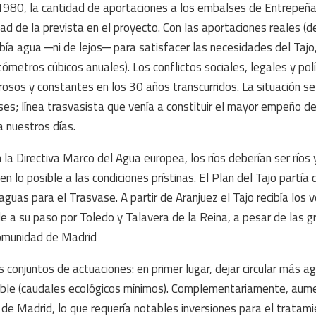
1980, la cantidad de aportaciones a los embalses de Entrepeña
ad de la prevista en el proyecto. Con las aportaciones reales (d
a agua ─ni de lejos─ para satisfacer las necesidades del Tajo, 
ómetros cúbicos anuales). Los conflictos sociales, legales y polí
osos y constantes en los 30 años transcurridos. La situación se
ases; línea trasvasista que venía a constituir el mayor empeño d
a nuestros días.
a Directiva Marco del Agua europea, los ríos deberían ser ríos 
 lo posible a las condiciones prístinas. El Plan del Tajo partía
guas para el Trasvase. A partir de Aranjuez el Tajo recibía los v
e a su paso por Toledo y Talavera de la Reina, a pesar de las 
 Comunidad de Madrid
 conjuntos de actuaciones: en primer lugar, dejar circular más ag
nable (caudales ecológicos mínimos). Complementariamente, aum
de Madrid, lo que requería notables inversiones para el tratam