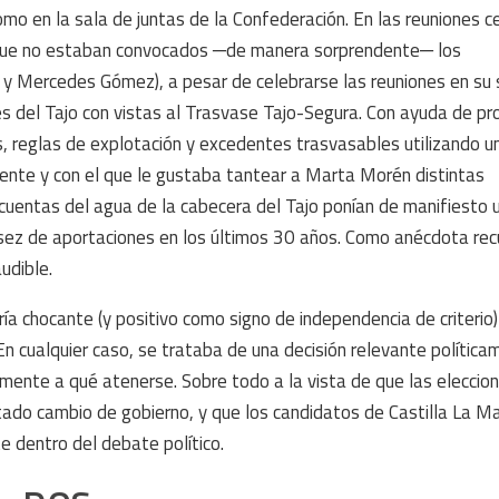
omo en la sala de juntas de la Confederación. En las reuniones 
 que no estaban convocados ─de manera sorprendente─ los
 y Mercedes Gómez), a pesar de celebrarse las reuniones en su 
es del Tajo con vistas al Trasvase Tajo-Segura. Con ayuda de pr
s, reglas de explotación y excedentes trasvasables utilizando u
ente y con el que le gustaba tantear a Marta Morén distintas
as cuentas del agua de la cabecera del Tajo ponían de manifiesto 
sez de aportaciones en los últimos 30 años. Como anécdota rec
udible.
a chocante (y positivo como signo de independencia de criterio)
. En cualquier caso, se trataba de una decisión relevante polític
ente a qué atenerse. Sobre todo a la vista de que las eleccio
ado cambio de gobierno, y que los candidatos de Castilla La M
 dentro del debate político.