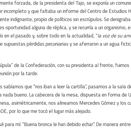
ramente forzada, de la presidenta del Tajo, se exponía un comuni
or incompleto y que faltaba un informe del Centro de Estudios H
te indignante, propio de políticos sin escrúpulos. Se denigraba
les oportunidad alguna de réplica, y se recurría a un organismo, e
o en el pasado y, sobre todo en la actualidad, “
la voz de su am
e supuestas pérdidas pecuniarias y se aferraron a un agua fictic
úpula” de la Confederación, con su presidenta al frente, fuimos
unión por la tarde.
sabíamos que “nos iban a leer la cartilla”, pasamos a la sala d
 nada bueno. La cabecera de la mesa, dispuesta en forma de U,
la mesa, asimétricamente, nos alineamos Mercedes Gómez y los c
BOE, por lo que me tocó el lugar más alejado.
é para mí: “Buena bronca le han debido echar”. De manera entre