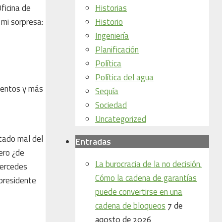
ficina de
Historias
 mi sorpresa:
Historio
Ingeniería
Planificación
Política
Política del agua
mentos y más
Sequía
Sociedad
Uncategorized
tado mal del
Entradas
pero ¿de
La burocracia de la no decisión.
Mercedes
Cómo la cadena de garantías
 presidente
puede convertirse en una
cadena de bloqueos
7 de
agosto de 2026