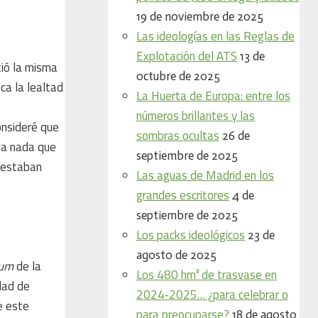
19 de noviembre de 2025
Las ideologías en las Reglas de
Explotación del ATS
13 de
tió la misma
octubre de 2025
ca la lealtad
La Huerta de Europa: entre los
números brillantes y las
onsideré que
sombras ocultas
26 de
nga nada que
septiembre de 2025
s estaban
Las aguas de Madrid en los
grandes escritores
4 de
septiembre de 2025
Los packs ideológicos
23 de
agosto de 2025
num
de la
Los 480 hm³ de trasvase en
dad de
2024‑2025… ¿para celebrar o
e este
para preocuparse?
18 de agosto