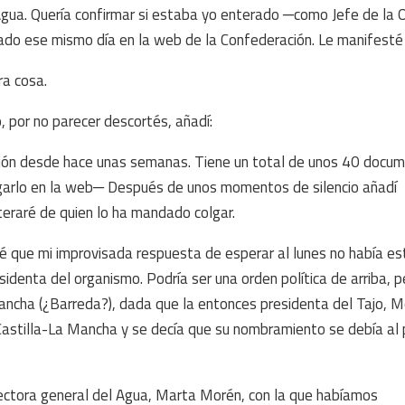
gua. Quería confirmar si estaba yo enterado ─como Jefe de la O
gado ese mismo día en la web de la Confederación. Le manifesté
ra cosa.
 por no parecer descortés, añadí:
ación desde hace unas semanas. Tiene un total de unos 40 docu
lgarlo en la web─ Después de unos momentos de silencio añadí
teraré de quien lo ha mandado colgar.
 que mi improvisada respuesta de esperar al lunes no había es
esidenta del organismo. Podría ser una orden política de arriba, 
ancha (¿Barreda?), dada que la entonces presidenta del Tajo, 
Castilla-La Mancha y se decía que su nombramiento se debía al
rectora general del Agua, Marta Morén, con la que habíamos