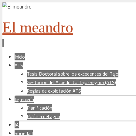
El meandro
Ir
Inicio
al
ATS
contenido
Tesis Doctoral sobre los excedentes del Tajo
Gestación del Acueducto Tajo-Segura (ATS)
Reglas de explotación ATS
Ingeniería
Planificación
Política del agua
IA
Sociedad